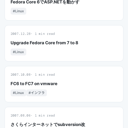
Fedora Core 6でASP.NETを動かす
#Linux
2007.12.28
1 min read
Upgrade Fedora Core from 7 to 8
#Linux
2007.10.08
1 min read
FC6 to FC7 on vmware
#Linux
#インフラ
2007.08.06
1 min read
さくらインターネットでsubversion改