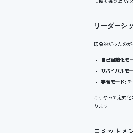
て振る舞う上で必
リーダーシ
印象的だったのが
自己組織化モ
サバイバルモ
学習モード
: 
こうやって定式化
ります。
コミットメ