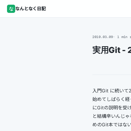
な
なんとなく日記
2010.03.09
1 min 
実用Git 
入門Git に続い
始めてしばらく経
にGitの説明を
と結構辛いんじゃ
めのGit本ではな