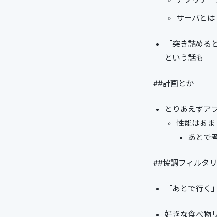
アプリケー
サーバとは
「突き詰める
という話も
##計画とか
とりあえずア
性能はあま
あとで
##協調フィルタ
「あとで行く
好きな食べ物