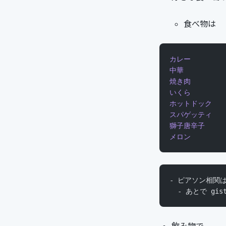
食べ物は
カレー
中華
焼き肉
いくら
ホットドック
スパゲッティ
獅子唐辛子
メロン
- ピアソン相関
  - あとで gi