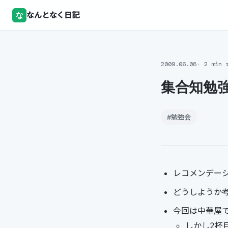
な
なんとなく日記
2009.06.08
2 min 
集合知勉
#勉強会
レコメンデー
どうしようか
今回は中華屋
しかし2杯