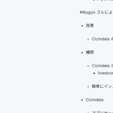
##jugyo さん
背景
Cicind
構想
Cicinde
live
簡単にイン
Cicindela