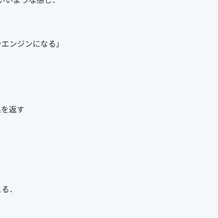
いいような感じ．
ンエンジンになる」
果を返す
える．