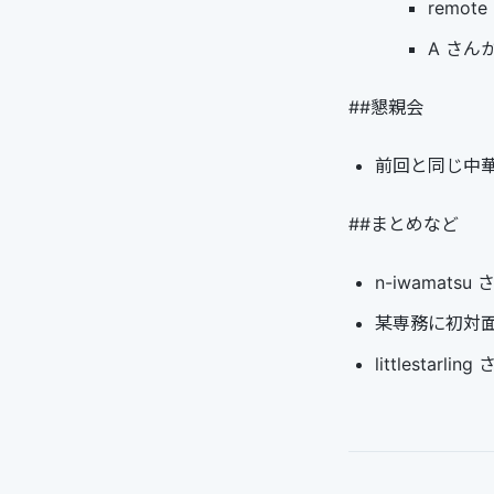
remote
A さんか
##懇親会
前回と同じ中
##まとめなど
n-iwamat
某専務に初対
littlesta