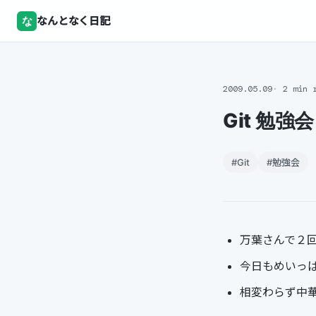
な
なんとなく日記
2009.05.09
2 min 
Git 勉強会
#Git
#勉強会
万葉さんで２
今日もめいっ
相変わらず中