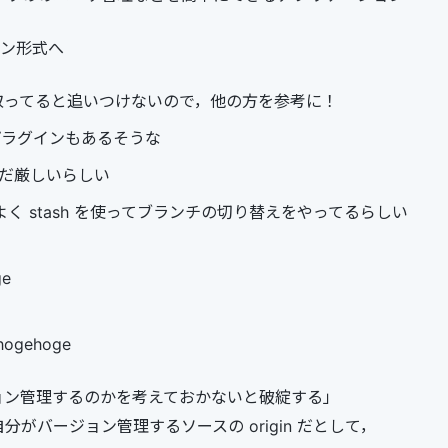
オン形式へ
取ってると追いつけないので，他の方を参考に！
 用プラグインもあるそうな
はまだ厳しいらしい
er はよく stash を使ってブランチの切り替えをやってるらしい
ge
 hogehoge
ョン管理するのかを考えておかないと破綻する」
 を自分がバージョン管理するソースの origin だとして，