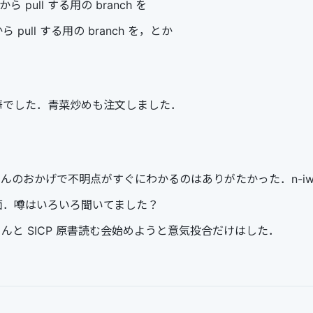
 から pull する用の branch を
ら pull する用の branch を，とか
華でした．青菜炒めも注文しました．
su さんのおかげで不明点がすぐにわかるのはありがたかった．n-iwam
面．噂はいろいろ聞いてました？
rling さんと SICP 原書読む会始めようと意気投合だけはした．