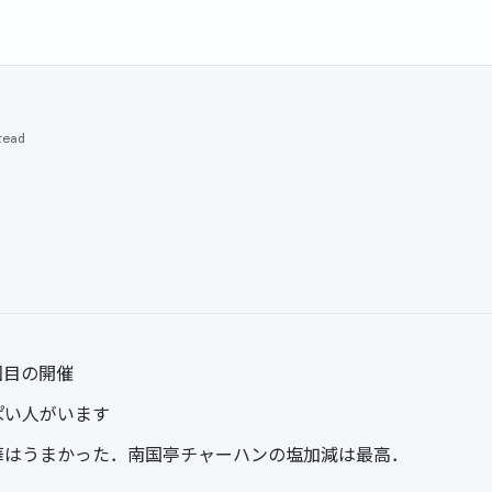
read
回目の開催
ぱい人がいます
華はうまかった．南国亭チャーハンの塩加減は最高．