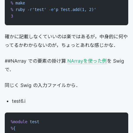
%
 make
%
 ruby
 -r
'test'
 -e
'p Test.add(1, 2)'
3
確かに記載しなくていいのは楽ではあるが，中身的に何や
ってるかわからないのが，ちょっとあれな感じかな．
##NArray での要素の掛け算
NArrayを使った例
を Swig
で．
同じく Swig の入力ファイルから．
test6.i
%module
 test
%
{