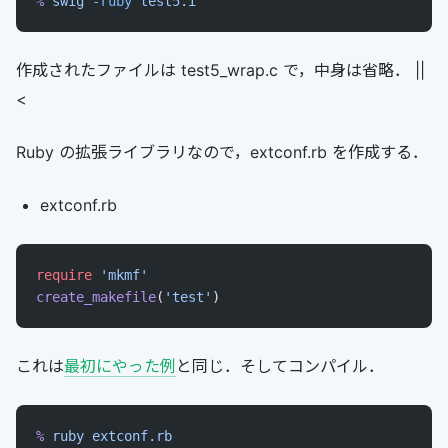
%
 swig
 -ruby
 test5.i
作成されたファイルは test5_wrap.c で，中身は省略． ||
<
Ruby の拡張ライブラリなので，extconf.rb を作成する．
extconf.rb
require
 'mkmf'
create_makefile
(
'test'
)
これは
最初にやった例
と同じ．そしてコンパイル．
%
 ruby
 extconf.rb