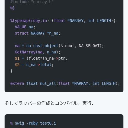
#include "narray.h"
%}
%typemap(ruby,in
) (
float
 *
NARRAY,
 int
 LENGTH
){
  VALUE
 na
;
  struct
 NARRAY
 *
n_na
;
  na
 =
 na_cast_object
($input, NA_SFLOAT);
  GetNArray(na,
 n_na
);
  $1
 =
 (float*)n_na-
>
ptr;
  $2
 =
 n_na
-
>
total
;
}
extern
 float
 mul_all
(
float
 *
NARRAY,
 int
 LENGTH
);
そしてラッパーの作成とコンパイル，実行．
%
 swig
 -ruby
 test6.i