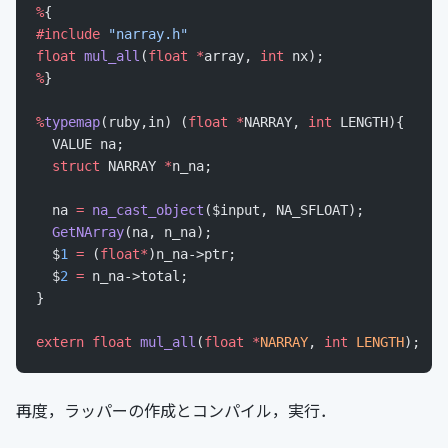
%
{
#include
 "narray.h"
float
 mul_all
(
float
 *
array, 
int
 nx);
%
}
%
typemap
(ruby,in) (
float
 *
NARRAY, 
int
 LENGTH){
  VALUE na;
  struct
 NARRAY 
*
n_na;
  na 
=
 na_cast_object
($input, NA_SFLOAT);
  GetNArray
(na, n_na);
  $
1
 =
 (
float*
)n_na->ptr;
  $
2
 =
 n_na->total;
}
extern
 float
 mul_all
(
float
 *
NARRAY
, 
int
 LENGTH
);
再度，ラッパーの作成とコンパイル，実行．