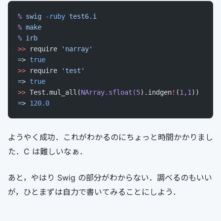
%
 swig
 -ruby
 test6.i
%
 make
%
 irb
>>
 require 
'narray'
=
> 
true
>>
 require 
'test'
=
> 
true
>>
 Test.mul_all(
NArray.sfloat(5
).indgen
!
(
1,1
))
=
> 
120.0
ようやく成功．これがわかるのにちょっと時間かかりまし
た．C は難しいなぁ．
あと，やはり Swig の部分がわからない．調べるのもいい
が，ひとまずは自力で書いてみることにしよう．