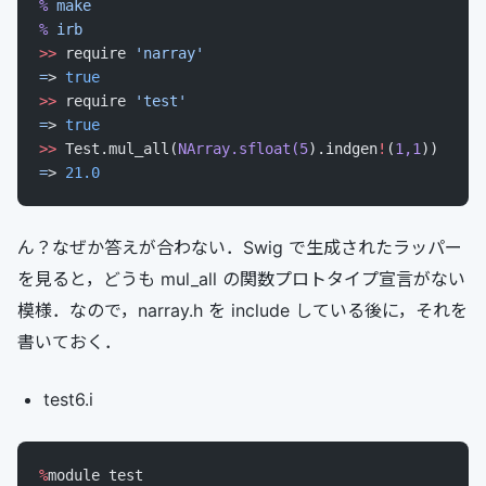
%
 make
%
 irb
>>
 require 
'narray'
=
> 
true
>>
 require 
'test'
=
> 
true
>>
 Test.mul_all(
NArray.sfloat(5
).indgen
!
(
1,1
))
=
> 
21.0
ん？なぜか答えが合わない．Swig で生成されたラッパー
を見ると，どうも mul_all の関数プロトタイプ宣言がない
模様．なので，narray.h を include している後に，それを
書いておく．
test6.i
%
module test