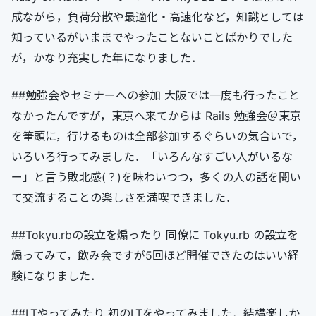
成ながら，負荷分散や最適化・高速化など，知識としては
知っているがいままでやったことないことばかりでした
が，かなり充実した年になりました．
##勉強会やセミナーへの参加 大阪では一度も行ったこと
なかったんですが，東京へ来てからは Rails 勉強会＠東京
を筆頭に，行けるものは全部参加するぐらいの気合いで，
いろいろ行ってみました．「いろんなすごい人がいるな
ー」と言う敗北感(？)を味わいつつ，多くの人の話を聞い
て交流することの楽しさを満喫できました．
##Tokyu.rbの設立を煽ったり 同僚に Tokyu.rb の設立を
煽ってみて，飲み会ですが5回ほど開催できたのはいい経
験になりました．
##LTやってみたり 初のLTをやってみました．結構楽しか