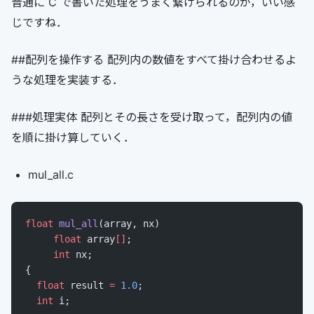
普通に C で書いた処理をうまく繋げられるのが，いい感
じですね．
##配列を操作する 配列内の数値をすべて掛け合わせるよ
うな処理を実装する．
###処理実体 配列とその長さを受け取って，配列内の値
を順に掛け算していく．
mul_all.c
float
 mul_all
(array, nx)
     float
 array
[]
;
     int
 nx;
{
  float
 result 
=
 1.0
;
  int
 i;