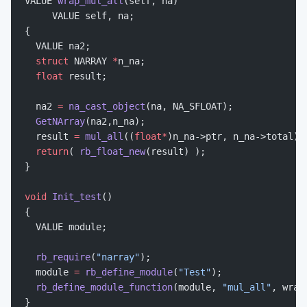
VALUE 
wrap_mul_all
(self, na)
     VALUE self, na;
{
  VALUE na2;
  struct
 NARRAY 
*
n_na;
  float
 result;
  na2 
=
 na_cast_object
(na, NA_SFLOAT);
  GetNArray
(na2,n_na);
  result 
=
 mul_all
((
float*
)n_na->ptr, n_na->total);
  return
( 
rb_float_new
(result) );
}
void
 Init_test
()
{
  VALUE module;
  rb_require
(
"narray"
);
  module 
=
 rb_define_module
(
"Test"
);
  rb_define_module_function
(module, 
"mul_all"
, wrap
}