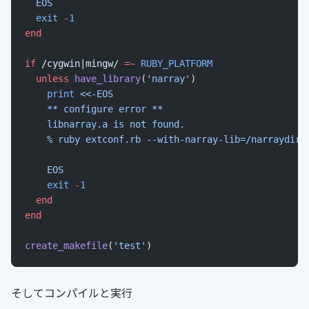
  EOS
  exit
 -
1
end
if
 /cygwin|mingw/
 =~
 RUBY_PLATFORM
  unless
 have_library
(
'narray'
)
    print
 <<-EOS
    ** configure error **
    libnarray.a is not found.
    % ruby extconf.rb --with-narray-lib=/narraydir/
    EOS
    exit
 -
1
  end
end
create_makefile
(
'test'
)
そしてコンパイルと実行