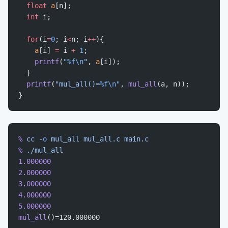
  float
 a
[n];
  int
 i;
  for
(i
=
0
; i
<
n; i
++
){
    a
[i] 
=
 i 
+
 1
;
    printf
(
"
%f\n
"
, 
a
[i]);
  }
  printf
(
"mul_all()=
%f\n
"
, 
mul_all
(a, n));
}
%
 cc
 -o
 mul_all
 mul_all.c
 main.c
%
 ./mul_all
1.000000
2.000000
3.000000
4.000000
5.000000
mul_all
()=120.000000