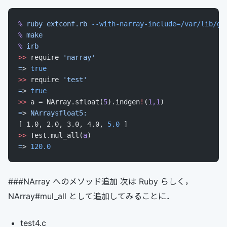
%
 ruby
 extconf.rb
 --with-narray-include=/var/lib/ge
%
 make
%
 irb
>>
 require 
'narray'
=
> 
true
>>
 require 
'test'
=
> 
true
>>
 a = NArray.sfloat(
5
).indgen
!
(
1,1
)
=
> 
NArraysfloat5:
[ 1.0, 2.0, 3.0, 4.0, 
5.0
 ]
>>
 Test.mul_all(
a
)
=
> 
120.0
###NArray へのメソッド追加 次は Ruby らしく，
NArray#mul_all として追加してみることに．
test4.c