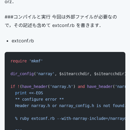
orz．
###コンパイルと実行 今回は外部ファイルが必要なの
で，その記述も含めて extconf.rb を書きます．
extconf.rb
require
 'mkmf'
dir_config
(
'narray'
, $sitearcchdir, $sitearcchdir)
if
 !
(
have_header
(
'narray.h'
) 
and
 have_header
(
'narra
  print
 <<-EOS
  ** configure error **
  Header narray.h or narray_config.h is not found. 
  % ruby extconf.rb --with-narray-include=/narraydi