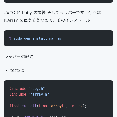
###C と Ruby の接続 そしてラッパーです．今回は
NArray を使うそうなので，そのインストール．
%
 sudo
 gem
 install
 narray
ラッパーの記述
test3.c
#include
 "ruby.h"
#include
 "narray.h"
float
 mul_all
(
float
 array
[]
, 
int
 nx
);