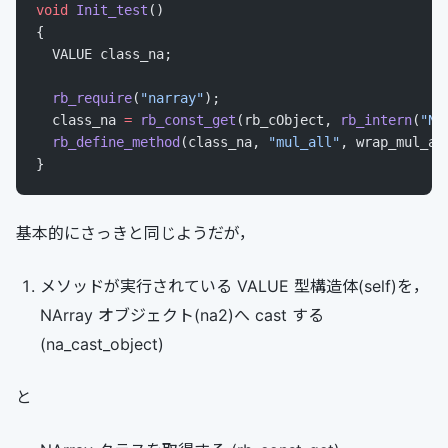
void
 Init_test
()
{
  VALUE class_na;
  rb_require
(
"narray"
);
  class_na 
=
 rb_const_get
(rb_cObject, 
rb_intern
(
"NA
  rb_define_method
(class_na, 
"mul_all"
, wrap_mul_al
}
基本的にさっきと同じようだが，
メソッドが実行されている VALUE 型構造体(self)を，
NArray オブジェクト(na2)へ cast する
(na_cast_object)
と