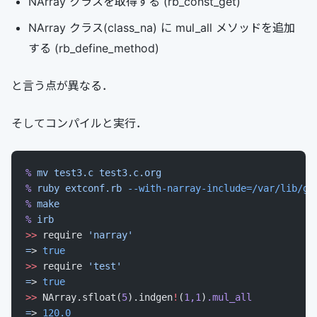
NArray クラスを取得する (rb_const_get)
NArray クラス(class_na) に mul_all メソッドを追加
する (rb_define_method)
と言う点が異なる．
そしてコンパイルと実行．
%
 mv
 test3.c
 test3.c.org
%
 ruby
 extconf.rb
 --with-narray-include=/var/lib/ge
%
 make
%
 irb
>>
 require 
'narray'
=
> 
true
>>
 require 
'test'
=
> 
true
>>
 NArray.sfloat(
5
).indgen
!
(
1,1
)
.mul_all
=
> 
120.0