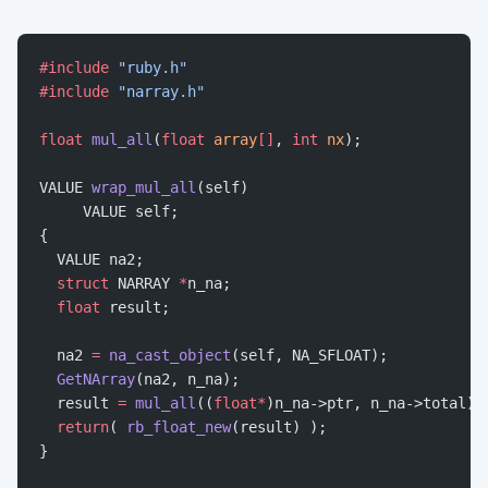
#include
 "ruby.h"
#include
 "narray.h"
float
 mul_all
(
float
 array
[]
, 
int
 nx
);
VALUE 
wrap_mul_all
(self)
     VALUE self;
{
  VALUE na2;
  struct
 NARRAY 
*
n_na;
  float
 result;
  na2 
=
 na_cast_object
(self, NA_SFLOAT);
  GetNArray
(na2, n_na);
  result 
=
 mul_all
((
float*
)n_na->ptr, n_na->total);
  return
( 
rb_float_new
(result) );
}