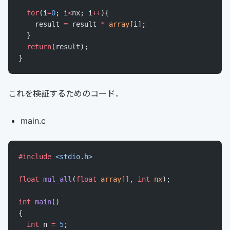
  for
(i
=
0
; i
<
nx; i
++
){
    result 
=
 result 
*
 array
[i];
  }
  return
(result);
}
これを検証するためのコード．
main.c
#include
 <stdio.h>
float
 mul_all
(
float
 array
[]
, 
int
 nx
);
int
 main
()
{
  int
 n 
=
 5
;