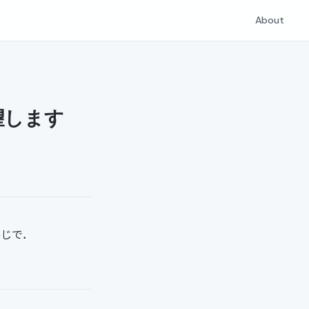
About
望します
感じで．