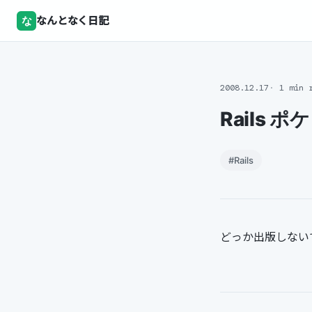
な
なんとなく日記
2008.12.17
1 min 
Rails
#Rails
どっか出版しないです