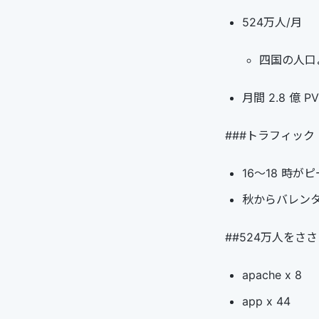
524万人/月
四国の人口
月間 2.8 億 PV
###トラフィック
16～18 時が
秋からバレン
##524万人をさ
apache x 8
app x 44