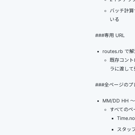
バッチ計算サ
いる
###専用 URL
routes.rb で
既存コント
ラに渡して
###全ページの
MM/DD HH 
すべてのペ
Time
スタッ