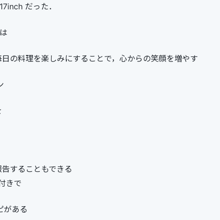
 17inch だった．
とは
毎日の料理を楽しみにすることで，心からの笑顔を増やす
ン
を
報告することもできる
付きで
ピがある