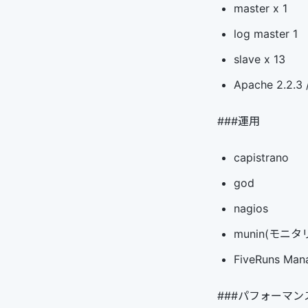
master x 1
log master 1
slave x 13
Apache 2.2.3 /
###運用
capistrano
god
nagios
munin(モニタ
FiveRuns M
###パフォーマン