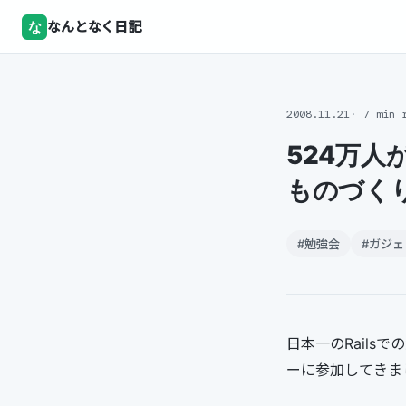
な
なんとなく日記
2008.11.21
7 min 
524万人
ものづくり
#勉強会
#ガジェ
日本一のRails
ーに参加してきま