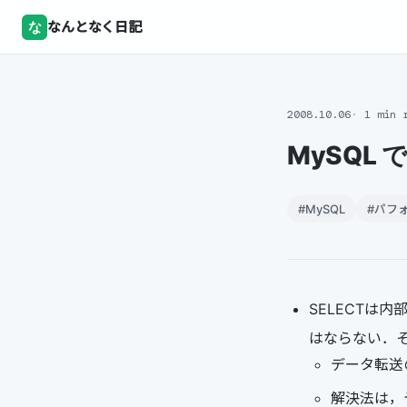
な
なんとなく日記
2008.10.06
1 min 
MySQL
#MySQL
#パフ
SELECTは内
はならない．その
データ転送
解決法は，