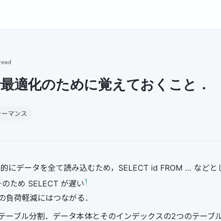
read
 で最適化のために覚えておくこと．
ォーマンス
部的にデータを全て読み込むため，SELECT id FROM … な
1
ため SELECT が遅い
の負荷軽減にはつながる．
テーブル分割．データ本体とそのインデックスの2つのテーブ