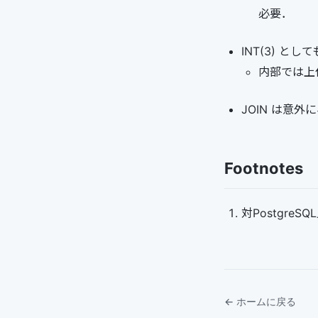
必要．
INT(3) とし
内部では上
JOIN は意外
Footnotes
対PostgreSQ
← ホームに戻る