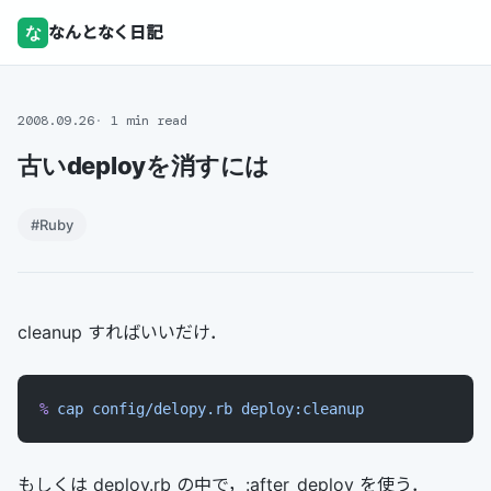
な
なんとなく日記
2008.09.26
1 min read
古いdeployを消すには
#Ruby
cleanup すればいいだけ．
%
 cap
 config/delopy.rb
 deploy:cleanup
もしくは deploy.rb の中で，:after_deploy を使う．