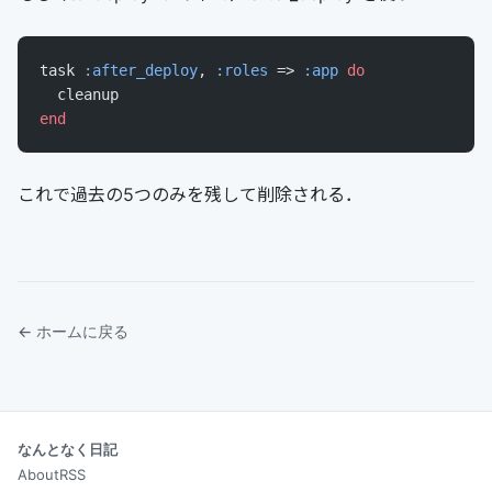
task 
:after_deploy
, 
:roles
 => 
:app
 do
  cleanup
end
これで過去の5つのみを残して削除される．
← ホームに戻る
なんとなく日記
About
RSS