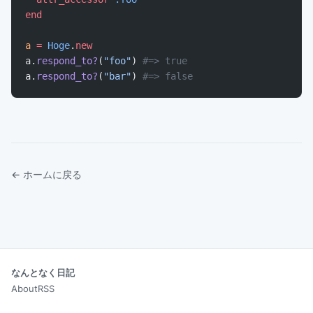
end
a
 =
 Hoge
.
new
a.
respond_to?
(
"foo"
) 
#=> true
a.
respond_to?
(
"bar"
) 
#=> false
← ホームに戻る
なんとなく日記
About
RSS