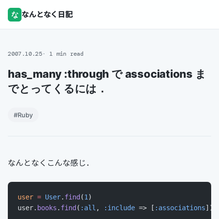
な
なんとなく日記
2007.10.25
1 min read
has_many :through で associations ま
でとってくるには．
#Ruby
なんとなくこんな感じ．
user
 =
 User
.
find
(
1
)
user.
books
.
find
(
:all
, 
:include
 => [
:associations
])