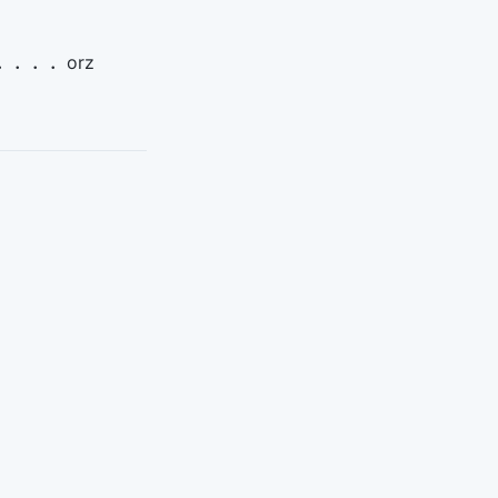
．．．orz