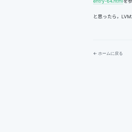
entry-64.html
を
と思ったら，LV
← ホームに戻る