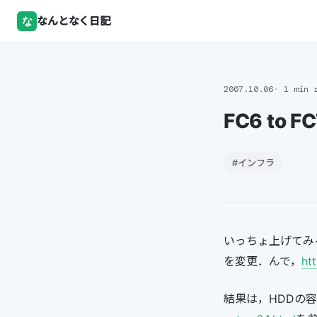
な
なんとなく日記
2007.10.06
1 min 
FC6 to F
#インフラ
いっちょ上げてみる
を変更．んで，
ht
結果は，HDDの容量