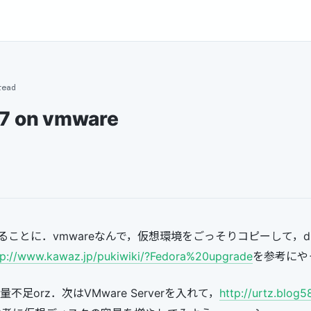
read
C7 on vmware
ことに．vmwareなんで，仮想環境をごっそりコピーして，displ
tp://www.kawaz.jp/pukiwiki/?Fedora%20upgrade
を参考にや
不足orz．次はVMware Serverを入れて，
http://urtz.blog