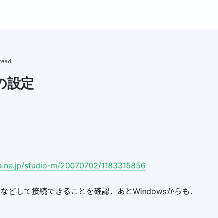
read
hの設定
na.ne.jp/studio-m/20070702/1183315856
yの設定などして接続できることを確認．あとWindowsからも．